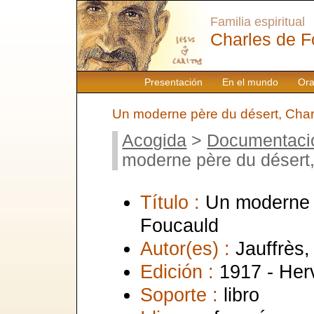
Familia espiritual
Charles de F
Presentación
En el mundo
Ora
Un moderne père du désert, Char
Acogida
>
Documentaci
moderne père du désert
Título :
Un moderne 
Foucauld
Autor(es) :
Jauffrès,
Edición :
1917 - Her
Soporte :
libro