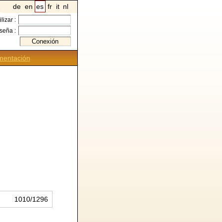
de
en
es
fr
it
nl
ilizar :
seña :
entación
1010/1296