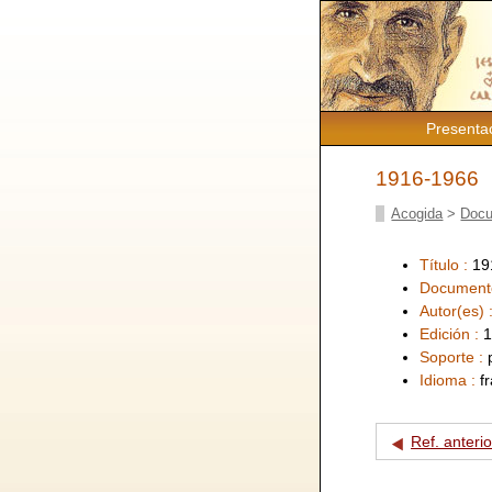
Presenta
1916-1966
Acogida
>
Docu
Título :
19
Document
Autor(es) 
Edición :
1
Soporte :
Idioma :
f
Ref. anterio