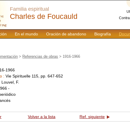
Familia espiritual
Ut
Charles de Foucauld
Contra
ción
En el mundo
Oración de abandono
Biografía
Docum
mentación
>
Referencias de obras
> 1916-1966
16-1966
o :
Vie Spirituelle 115, pp. 647-652
:
Louvel, F.
966 -
periódico
rancés
r
Volver a la lista
Ref. siguiente