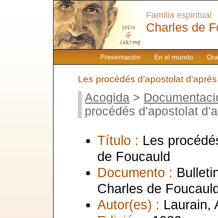
Familia espiritual
Charles de F
Presentación
En el mundo
Ora
Les procédés d'apostolat d'après
Acogida
>
Documentaci
procédés d'apostolat d'
Título :
Les procédés
de Foucauld
Documento :
Bulleti
Charles de Foucauld
Autor(es) :
Laurain, 