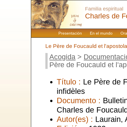
Familia espiritual
Charles de F
Presentación
En el mundo
Ora
Le Père de Foucauld et l'apostolat
Acogida
>
Documentaci
Père de Foucauld et l'ap
Título :
Le Père de F
infidèles
Documento :
Bulleti
Charles de Foucauld
Autor(es) :
Laurain, 