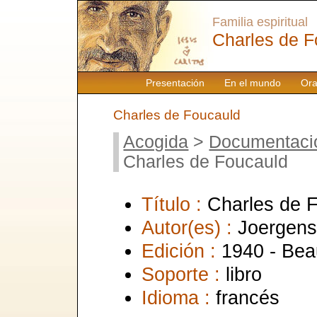
Familia espiritual
Charles de F
Presentación
En el mundo
Ora
Charles de Foucauld
Acogida
>
Documentaci
Charles de Foucauld
Título :
Charles de 
Autor(es) :
Joergens
Edición :
1940 - Be
Soporte :
libro
Idioma :
francés