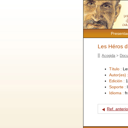
Presenta
Les Héros 
Acogida
>
Docu
Título :
Le
Autor(es) 
Edición :
1
Soporte :
Idioma :
f
Ref. anterio