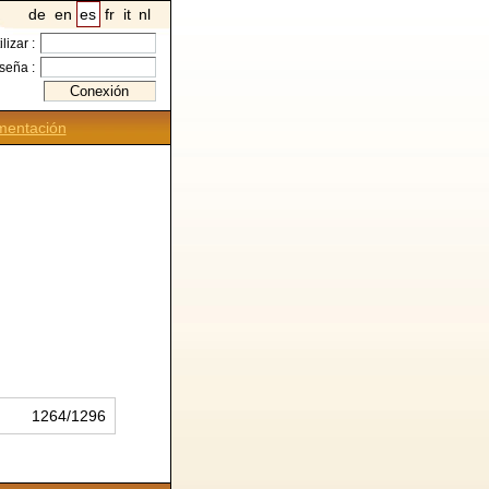
de
en
es
fr
it
nl
ilizar :
seña :
entación
1264/1296