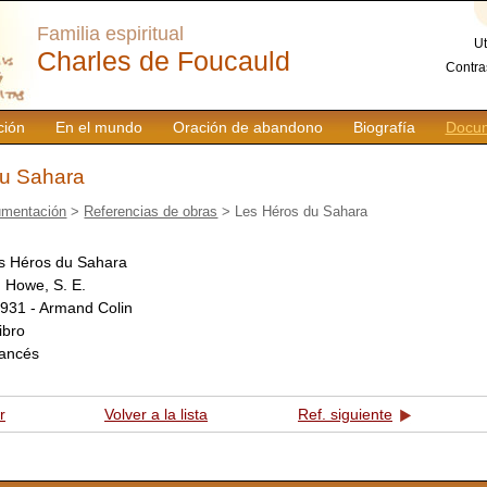
Familia espiritual
Ut
Charles de Foucauld
Contra
ción
En el mundo
Oración de abandono
Biografía
Docum
du Sahara
mentación
>
Referencias de obras
> Les Héros du Sahara
s Héros du Sahara
:
Howe, S. E.
931 - Armand Colin
libro
rancés
r
Volver a la lista
Ref. siguiente