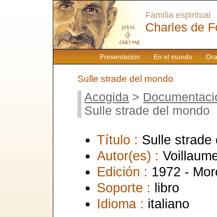
Familia espiritual
Charles de F
Presentación
En el mundo
Ora
Sulle strade del mondo
Acogida
>
Documentaci
Sulle strade del mondo
Título :
Sulle strade
Autor(es) :
Voillaum
Edición :
1972 - Mor
Soporte :
libro
Idioma :
italiano