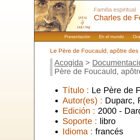
Familia espiritual
Charles de F
Presentación
En el mundo
Ora
Le Père de Foucauld, apôtre des
Acogida
>
Documentaci
Père de Foucauld, apôtr
Título :
Le Père de F
Autor(es) :
Duparc, F
Edición :
2000 - Dar
Soporte :
libro
Idioma :
francés