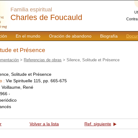
Familia espiritual
Ut
Charles de Foucauld
Contra
ción
En el mundo
Oración de abandono
Biografía
Docum
itude et Présence
mentación
>
Referencias de obras
> Silence, Solitude et Présence
lence, Solitude et Présence
o :
Vie Spirituelle 115, pp. 665-675
:
Voillaume, René
966 -
periódico
rancés
r
Volver a la lista
Ref. siguiente