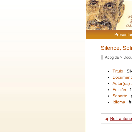
Presenta
Silence, Sol
Acogida
>
Docu
Título :
Si
Document
Autor(es) 
Edición :
1
Soporte :
Idioma :
f
Ref. anterio