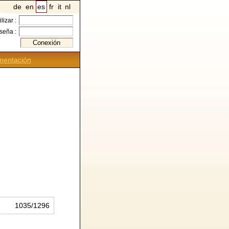
de
en
es
fr
it
nl
ilizar :
seña :
entación
1035/1296