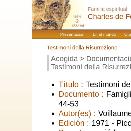
Familia espiritual
Charles de F
Presentación
En el mundo
Ora
Testimoni della Risurrezione
Acogida
>
Documentaci
Testimoni della Risurrez
Título :
Testimoni de
Documento :
Famigl
44-53
Autor(es) :
Voillaum
Edición :
1971 - Picc