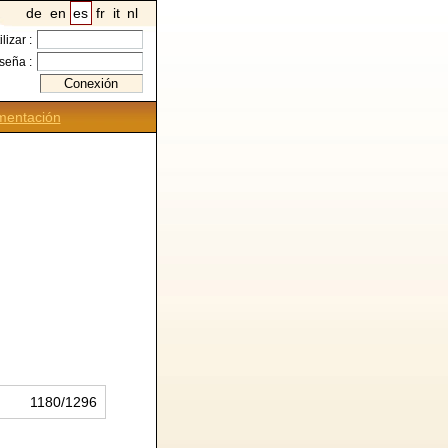
de
en
es
fr
it
nl
ilizar :
seña :
entación
1180/1296