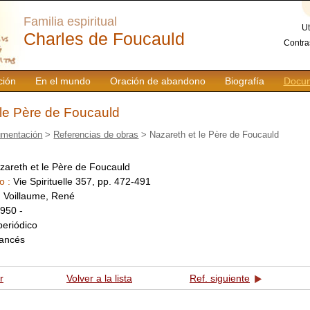
Familia espiritual
Ut
Charles de Foucauld
Contra
ción
En el mundo
Oración de abandono
Biografía
Docum
 le Père de Foucauld
mentación
>
Referencias de obras
> Nazareth et le Père de Foucauld
zareth et le Père de Foucauld
o :
Vie Spirituelle 357, pp. 472-491
:
Voillaume, René
950 -
periódico
rancés
r
Volver a la lista
Ref. siguiente