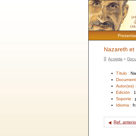
Presenta
Nazareth et
Acogida
>
Docu
Título :
Na
Document
Autor(es) 
Edición :
1
Soporte :
Idioma :
f
Ref. anterio