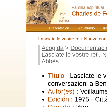
Familia espiritual
Charles de F
Presentación
En el mundo
Ora
Lasciate le vostre reti. Nuove co
Acogida
>
Documentaci
Lasciate le vostre reti.
Abbès
Título :
Lasciate le v
conversazioni a Bén
Autor(es) :
Voillaum
Edición :
1975 - Cit