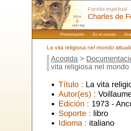
Familia espiritual
Charles de F
Presentación
En el mundo
Ora
La vita religiosa nel mondo attual
Acogida
>
Documentaci
vita religiosa nel mondo 
Título :
La vita relig
Autor(es) :
Voillaum
Edición :
1973 - Anc
Soporte :
libro
Idioma :
italiano