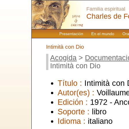
Familia espiritual
Charles de F
Presentación
En el mundo
Ora
Intimità con Dio
Acogida
>
Documentaci
Intimità con Dio
Título :
Intimità con 
Autor(es) :
Voillaum
Edición :
1972 - Anc
Soporte :
libro
Idioma :
italiano