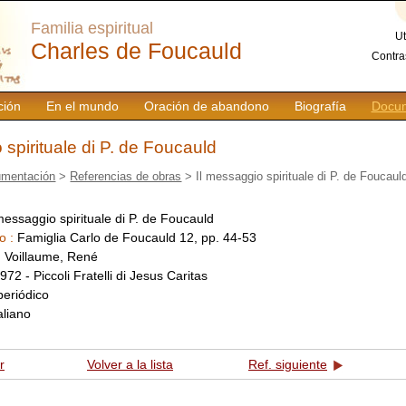
Familia espiritual
Ut
Charles de Foucauld
Contra
ción
En el mundo
Oración de abandono
Biografía
Docum
 spirituale di P. de Foucauld
mentación
>
Referencias de obras
> Il messaggio spirituale di P. de Foucaul
 messaggio spirituale di P. de Foucauld
o :
Famiglia Carlo de Foucauld 12, pp. 44-53
:
Voillaume, René
972 - Piccoli Fratelli di Jesus Caritas
periódico
taliano
r
Volver a la lista
Ref. siguiente