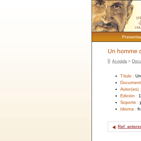
Presenta
Un homme d'
Acogida
>
Docu
Título :
Un
Document
Autor(es) 
Edición :
1
Soporte :
Idioma :
f
Ref. anterio