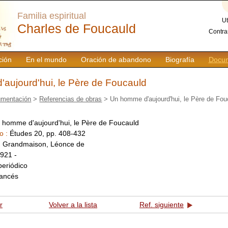
Familia espiritual
Ut
Charles de Foucauld
Contra
ción
En el mundo
Oración de abandono
Biografía
Docum
aujourd'hui, le Père de Foucauld
mentación
>
Referencias de obras
> Un homme d'aujourd'hui, le Père de Fou
 homme d'aujourd'hui, le Père de Foucauld
o :
Études 20, pp. 408-432
:
Grandmaison, Léonce de
921 -
periódico
rancés
r
Volver a la lista
Ref. siguiente