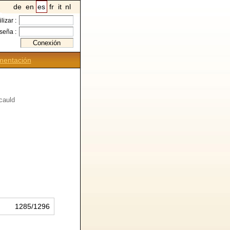
de
en
es
fr
it
nl
ilizar :
seña :
entación
cauld
1285/1296