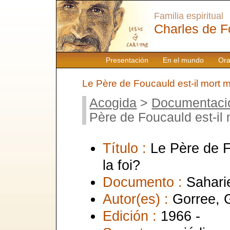
Familia espiritual
Charles de F
Presentación
En el mundo
Ora
Le Père de Foucauld est-il mort ma
Acogida
>
Documentaci
Père de Foucauld est-il 
Título :
Le Père de F
la foi?
Documento :
Sahari
Autor(es) :
Gorree, 
Edición :
1966 -