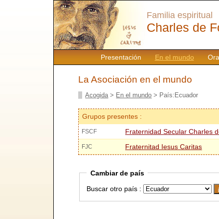
Familia espiritual
Charles de F
Presentación
En el mundo
Ora
La Asociación en el mundo
Acogida
>
En el mundo
> País:Ecuador
Grupos presentes :
Fraternidad Secular Charles 
FSCF
Fraternitad Iesus Caritas
FJC
Cambiar de país
Buscar otro país :