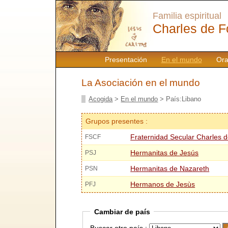
Familia espiritual
Charles de F
Presentación
En el mundo
Ora
La Asociación en el mundo
Acogida
>
En el mundo
> País:Libano
Grupos presentes :
Fraternidad Secular Charles 
FSCF
Hermanitas de Jesús
PSJ
Hermanitas de Nazareth
PSN
Hermanos de Jesùs
PFJ
Cambiar de país
Buscar otro país :