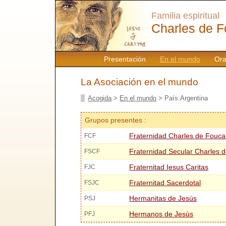
Familia espiritual
Charles de F
Presentación
En el mundo
Ora
La Asociación en el mundo
Acogida
>
En el mundo
> País:Argentina
Grupos presentes :
Fraternidad Charles de Fouca
FCF
Fraternidad Secular Charles 
FSCF
Fraternitad Iesus Caritas
FJC
Fraternitad Sacerdotal
FSJC
Hermanitas de Jesús
PSJ
Hermanos de Jesùs
PFJ