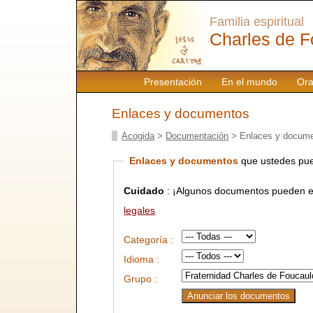
Familia espiritual
Charles de F
Presentación
En el mundo
Ora
Enlaces y documentos
Acogida
>
Documentación
> Enlaces y docum
Enlaces y documentos
que ustedes pue
Cuidado
: ¡Algunos documentos pueden es
legales
Categoría :
Idioma :
Grupo :