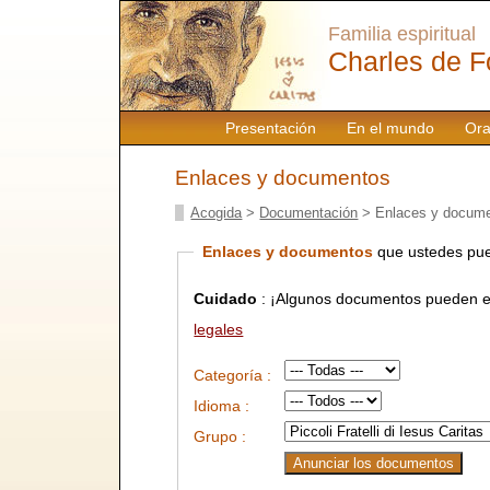
Familia espiritual
Charles de F
Presentación
En el mundo
Ora
Enlaces y documentos
Acogida
>
Documentación
> Enlaces y docum
Enlaces y documentos
que ustedes pue
Cuidado
: ¡Algunos documentos pueden es
legales
Categoría :
Idioma :
Grupo :