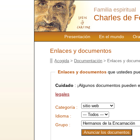
Familia espiritual
Charles de F
Presentación
En el mundo
Ora
Enlaces y documentos
Acogida
>
Documentación
> Enlaces y docum
Enlaces y documentos
que ustedes pue
Cuidado
: ¡Algunos documentos pueden es
legales
Categoría :
Idioma :
Grupo :