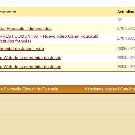
cumento
Actualisa
nal Foucauld - Bienvenidos
17/07/202
RRÉS I COMUNITAT - Nuevo video Canal Foucauld
17/07/202
btítulos francés)
munitat de Jesús - web
26/06/202
tio Web de la comunitat de Jesús
06/04/201
tio Web de la comunitat de Jesús
06/04/201
e Spirituelle Charles de Foucauld
Menciones legales
|
Contáct