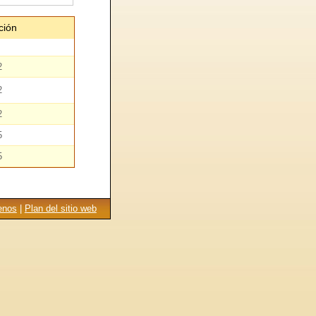
ción
2
2
2
5
5
enos
|
Plan del sitio web