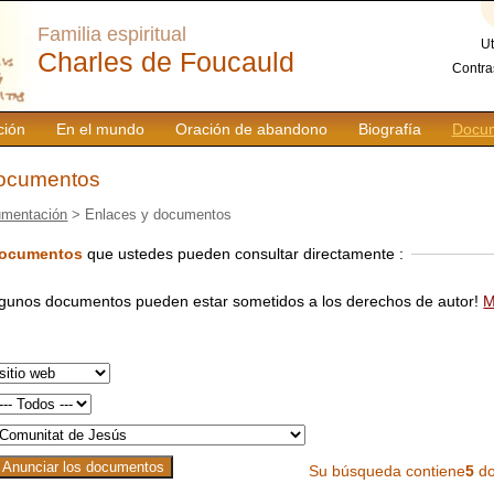
Familia espiritual
Ut
Charles de Foucauld
Contra
ción
En el mundo
Oración de abandono
Biografía
Docum
documentos
mentación
> Enlaces y documentos
documentos
que ustedes pueden consultar directamente :
lgunos documentos pueden estar sometidos a los derechos de autor!
M
Su búsqueda contiene
5
do