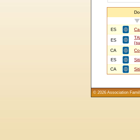
Do
ES
Ca
TA
ES
(su
CA
Co
ES
Si
CA
Si
© 2026 Association Famill