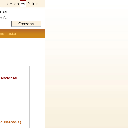
de
en
es
fr
it
nl
ilizar :
seña :
entación
enciones
cumento(s)