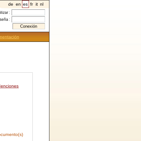
de
en
es
fr
it
nl
ilizar :
seña :
entación
enciones
cumento(s)