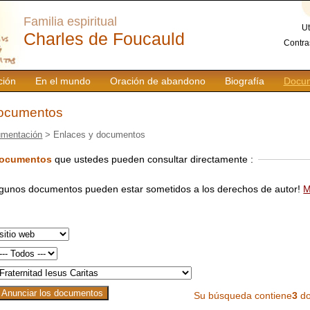
Familia espiritual
Ut
Charles de Foucauld
Contra
ción
En el mundo
Oración de abandono
Biografía
Docum
documentos
mentación
> Enlaces y documentos
documentos
que ustedes pueden consultar directamente :
lgunos documentos pueden estar sometidos a los derechos de autor!
M
Su búsqueda contiene
3
do