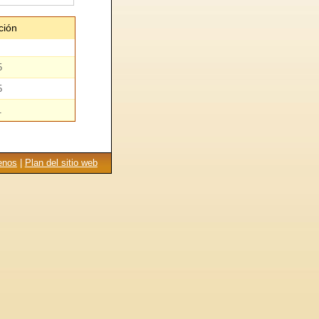
ción
5
5
1
enos
|
Plan del sitio web