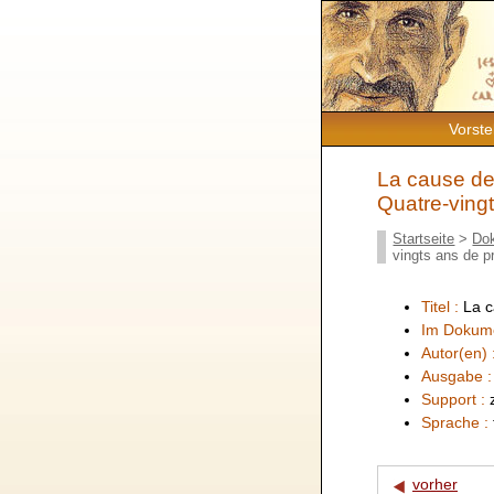
Vorste
La cause de 
Quatre-ving
Startseite
>
Do
vingts ans de p
Titel :
La c
Im Dokum
Autor(en) 
Ausgabe 
Support :
Sprache :
vorher