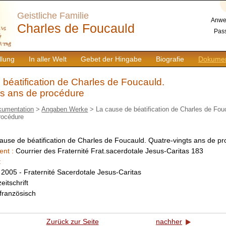
Geistliche Familie
Anwe
Charles de Foucauld
Pass
llung
In aller Welt
Gebet der Hingabe
Biografie
Dokumen
béatification de Charles de Foucauld.
ts ans de procédure
kumentation
>
Angaben Werke
> La cause de béatification de Charles de Fou
rocédure
ause de béatification de Charles de Foucauld. Quatre-vingts ans de p
ent :
Courrier des Fraternité Frat.sacerdotale Jesus-Caritas 183
:
:
2005 - Fraternité Sacerdotale Jesus-Caritas
zeitschrift
französisch
Zurück zur Seite
nachher