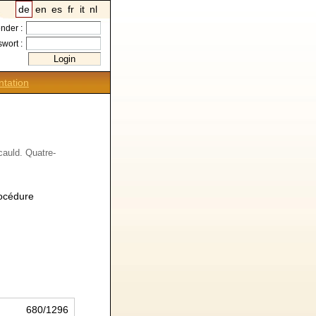
de
en
es
fr
it
nl
nder :
wort :
tation
cauld. Quatre-
rocédure
680/1296