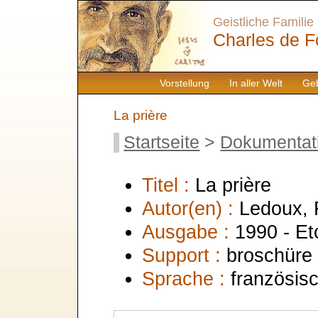
Geistliche Familie
Charles de F
Vorstellung
In aller Welt
Geb
La prière
Startseite
>
Dokumentat
Titel :
La prière
Autor(en) :
Ledoux, 
Ausgabe :
1990 - E
Support :
broschüre
Sprache :
französis